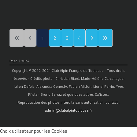
1
2
3
4
Page 1 sur 4
Copyright © 2012-2021 Club Alpin Français de Toulouse - Tous droits
réservés - Crédits photo : Christian Biard, Marie-Hélène Carcanague,
Julien Defois, Alexandra Genesty, Fabien Mitton, Lionel Perrin, Yves
Pfister, Bruno Serraz et quelques autres Cafistes.
Reproduction des photos interdite sans autorisation, contact :
admin@clubalpintoulouse.fr
Choix utilisateur pour les Cookies