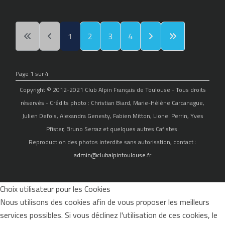
1
2
3
4
Page 1 sur 4
Copyright © 2012-2021 Club Alpin Français de Toulouse - Tous droits
réservés - Crédits photo : Christian Biard, Marie-Hélène Carcanague,
Julien Defois, Alexandra Genesty, Fabien Mitton, Lionel Perrin, Yves
Pfister, Bruno Serraz et quelques autres Cafistes.
Reproduction des photos interdite sans autorisation, contact :
admin@clubalpintoulouse.fr
Choix utilisateur pour les Cookies
Nous utilisons des cookies afin de vous proposer les meilleurs
services possibles. Si vous déclinez l'utilisation de ces cookies, le