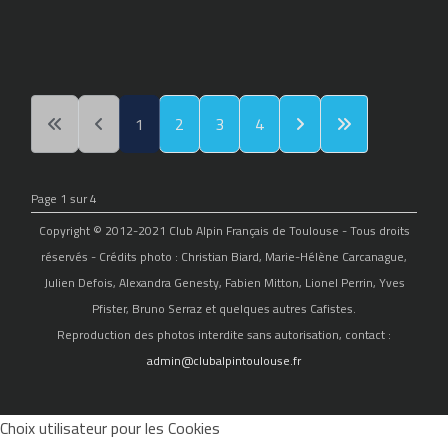
1
2
3
4
Page 1 sur 4
Copyright © 2012-2021 Club Alpin Français de Toulouse - Tous droits
réservés - Crédits photo : Christian Biard, Marie-Hélène Carcanague,
Julien Defois, Alexandra Genesty, Fabien Mitton, Lionel Perrin, Yves
Pfister, Bruno Serraz et quelques autres Cafistes.
Reproduction des photos interdite sans autorisation, contact :
admin@clubalpintoulouse.fr
Choix utilisateur pour les Cookies