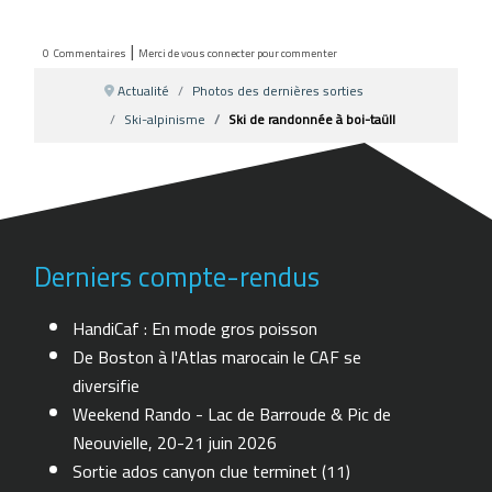
|
0
Commentaires
Merci de vous connecter pour commenter
Actualité
Photos des dernières sorties
Ski-alpinisme
Ski de randonnée à boi-taüll
Derniers compte-rendus
HandiCaf : En mode gros poisson
De Boston à l'Atlas marocain le CAF se
diversifie
Weekend Rando - Lac de Barroude & Pic de
Neouvielle, 20-21 juin 2026
Sortie ados canyon clue terminet (11)