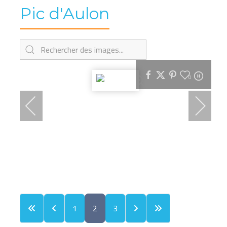
Pic d'Aulon
0
1
2
3