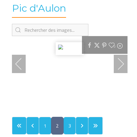
Pic d'Aulon
0
1
2
3