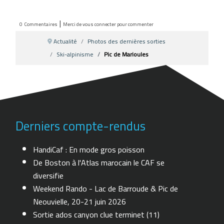
|
0
Commentaires
Merci de vous connecter pour commenter
Actualité
Photos des dernières sorties
Ski-alpinisme
Pic de Marioules
Derniers compte-rendus
HandiCaf : En mode gros poisson
De Boston à l'Atlas marocain le CAF se
diversifie
Weekend Rando - Lac de Barroude & Pic de
Neouvielle, 20-21 juin 2026
Sortie ados canyon clue terminet (11)