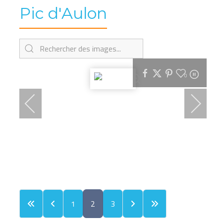
Pic d'Aulon
0
1
2
3