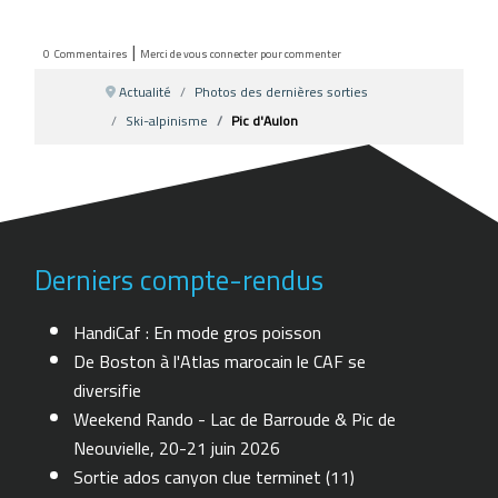
|
0
Commentaires
Merci de vous connecter pour commenter
Actualité
Photos des dernières sorties
Ski-alpinisme
Pic d'Aulon
Derniers compte-rendus
HandiCaf : En mode gros poisson
De Boston à l'Atlas marocain le CAF se
diversifie
Weekend Rando - Lac de Barroude & Pic de
Neouvielle, 20-21 juin 2026
Sortie ados canyon clue terminet (11)