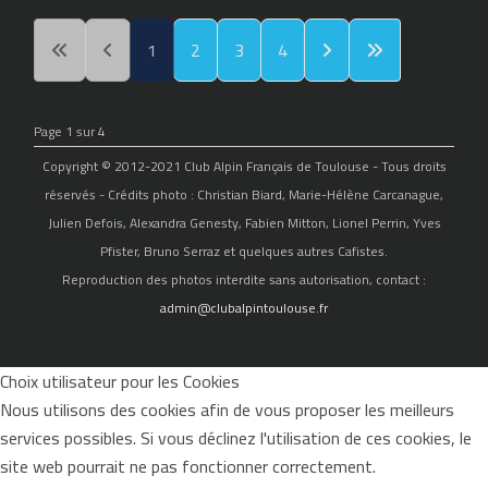
1
2
3
4
Page 1 sur 4
Copyright © 2012-2021 Club Alpin Français de Toulouse - Tous droits
réservés - Crédits photo : Christian Biard, Marie-Hélène Carcanague,
Julien Defois, Alexandra Genesty, Fabien Mitton, Lionel Perrin, Yves
Pfister, Bruno Serraz et quelques autres Cafistes.
Reproduction des photos interdite sans autorisation, contact :
admin@clubalpintoulouse.fr
Choix utilisateur pour les Cookies
Nous utilisons des cookies afin de vous proposer les meilleurs
services possibles. Si vous déclinez l'utilisation de ces cookies, le
site web pourrait ne pas fonctionner correctement.