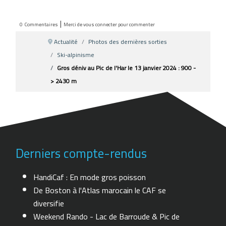
|
0
Commentaires
Merci de vous connecter pour commenter
Actualité
Photos des dernières sorties
Ski-alpinisme
Gros déniv au Pic de l'Har le 13 janvier 2024 : 900 -
> 2430 m
Derniers compte-rendus
HandiCaf : En mode gros poisson
De Boston à l'Atlas marocain le CAF se
diversifie
Weekend Rando - Lac de Barroude & Pic de