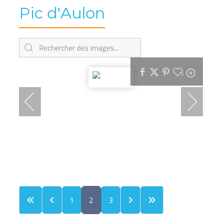
Pic d'Aulon
0
1
2
3