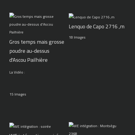
Lenquo de Capo 2716 ,m
18 Images
Gros temps mais grosse
poudre au-dessus
d'Ascou Pailhière
La Vidéo :
15 Images