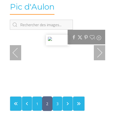
Pic d'Aulon
0
1
2
3