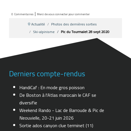
|
0
Commentaires
Merci de vous connecter pour commenter
Actualité
Photos des dernières sorties
Ski-alpinisme
Pic du Tourmalet 28 sept 2020
Derniers compte-rendus
HandiCaf : En mode gros poisson
De Boston à l'Atlas marocain le CAF se
diversifie
Weekend Rando - Lac de Barroude & Pic de
Neouvielle, 20-21 juin 2026
Sortie ados canyon clue terminet (11)