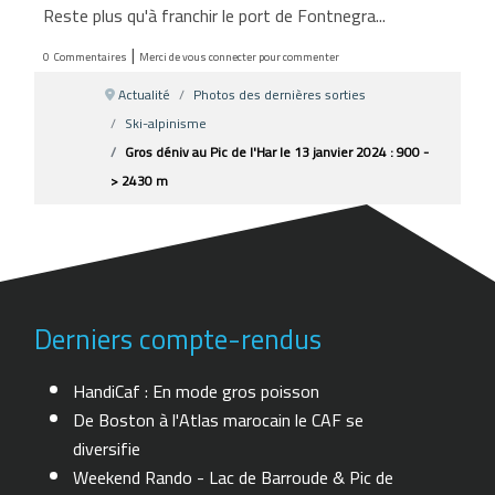
Reste plus qu'à franchir le port de Fontnegra...
|
0
Commentaires
Merci de vous connecter pour commenter
Actualité
Photos des dernières sorties
Ski-alpinisme
Gros déniv au Pic de l'Har le 13 janvier 2024 : 900 -
> 2430 m
Derniers compte-rendus
HandiCaf : En mode gros poisson
De Boston à l'Atlas marocain le CAF se
diversifie
Weekend Rando - Lac de Barroude & Pic de