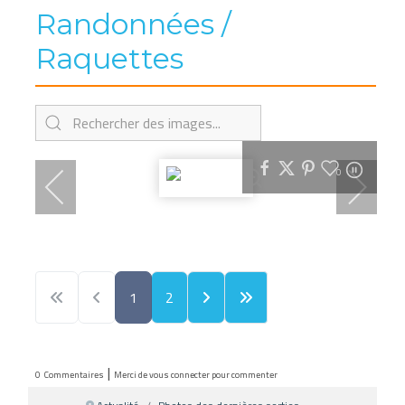
Randonnées /
Raquettes
0
1
2
|
0
Commentaires
Merci de vous connecter pour commenter