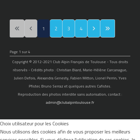
1
2
3
4
Page 1 sur 4
Copyright © 2012-2021 Club Alpin Français de Toulouse - Tous droits
réservés - Crédits photo : Christian Biard, Marie-Hélène Carcanague,
Julien Defois, Alexandra Genesty, Fabien Mitton, Lionel Perrin, Yves
Pfister, Bruno Serraz et quelques autres Cafistes.
Reproduction des photos interdite sans autorisation, contact :
admin@clubalpintoulouse.fr
Choix utilisateur pour les Cookies
Nous utilisons des cookies afin de vous proposer les meilleurs
services possibles. Si vous déclinez l'utilisation de ces cookies, le