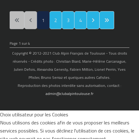
1
2
3
4
Page 1 sur 4
Copyright © 2012-2021 Club Alpin Français de Toulouse - Tous droits
réservés - Crédits photo : Christian Biard, Marie-Hélène Carcanague,
Julien Defois, Alexandra Genesty, Fabien Mitton, Lionel Perrin, Yves
Pfister, Bruno Serraz et quelques autres Cafistes.
Reproduction des photos interdite sans autorisation, contact :
admin@clubalpintoulouse.fr
Choix utilisateur pour les Cookies
Nous utilisons des cookies afin de vous proposer les meilleurs
services possibles. Si vous déclinez l'utilisation de ces cookies, le
site web pourrait ne pas fonctionner correctement.