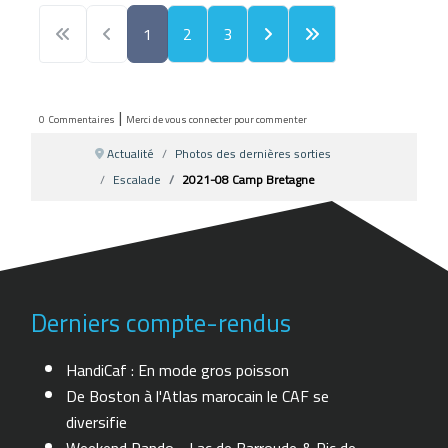
1
2
3
|
0
Commentaires
Merci de vous connecter pour commenter
Actualité
Photos des dernières sorties
Escalade
2021-08 Camp Bretagne
Derniers compte-rendus
HandiCaf : En mode gros poisson
De Boston à l'Atlas marocain le CAF se
diversifie