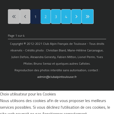
1
2
3
4
Page 1 sur 4
Copyright © 2012-2021 Club Alpin Français de Toulouse - Tous droits
réservés - Crédits photo : Christian Biard, Marie-Hélène Carcanague,
Julien Defois, Alexandra Genesty, Fabien Mitton, Lionel Perrin, Yves
Pfister, Bruno Serraz et quelques autres Cafistes.
Reproduction des photos interdite sans autorisation, contact :
admin@clubalpintoulouse.fr
Choix utilisateur pour les Cookies
Nous utilisons des cookies afin de vous proposer les meilleurs
services possibles. Si vous déclinez l'utilisation de ces cookies, le
site web pourrait ne pas fonctionner correctement.