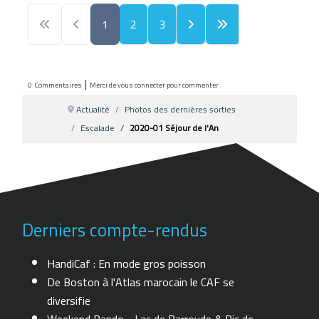
1
2
3
|
0
Commentaires
Merci de vous connecter pour commenter
Actualité
Photos des dernières sorties
Escalade
2020-01 Séjour de l'An
Derniers compte-rendus
HandiCaf : En mode gros poisson
De Boston à l'Atlas marocain le CAF se
diversifie