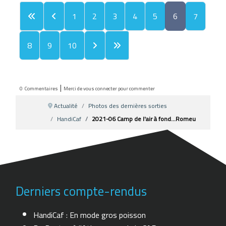
1
2
3
4
5
6
7
8
9
10
|
0
Commentaires
Merci de vous connecter pour commenter
Actualité
Photos des dernières sorties
HandiCaf
2021-06 Camp de l'air à fond...Romeu
Derniers compte-rendus
HandiCaf : En mode gros poisson