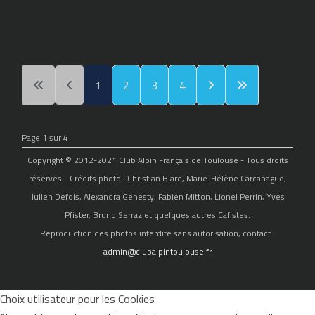
1
2
3
4
Page 1 sur 4
Copyright © 2012-2021 Club Alpin Français de Toulouse - Tous droits
réservés - Crédits photo : Christian Biard, Marie-Hélène Carcanague,
Julien Defois, Alexandra Genesty, Fabien Mitton, Lionel Perrin, Yves
Pfister, Bruno Serraz et quelques autres Cafistes.
Reproduction des photos interdite sans autorisation, contact :
admin@clubalpintoulouse.fr
Choix utilisateur pour les Cookies