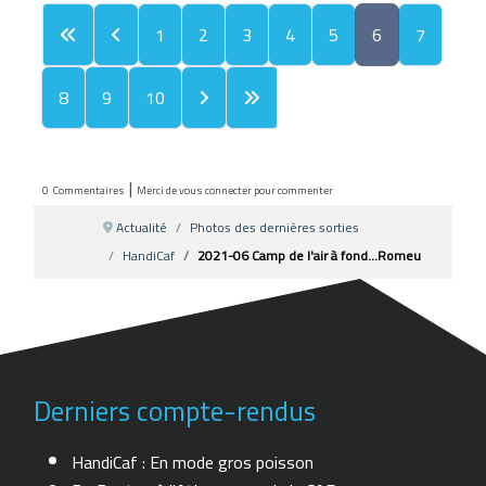
1
2
3
4
5
6
7
8
9
10
|
0
Commentaires
Merci de vous connecter pour commenter
Actualité
Photos des dernières sorties
HandiCaf
2021-06 Camp de l'air à fond...Romeu
Derniers compte-rendus
HandiCaf : En mode gros poisson