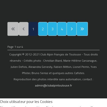
1
2
3
4
Page 1 sur 4
Copyright © 2012-2021 Club Alpin Français de Toulouse - Tous droits
réservés - Crédits photo : Christian Biard, Marie-Hélène Carcanague,
Julien Defois, Alexandra Genesty, Fabien Mitton, Lionel Perrin, Yves
Pfister, Bruno Serraz et quelques autres Cafistes.
Reproduction des photos interdite sans autorisation, contact :
admin@clubalpintoulouse.fr
Choix utilisateur pour les Cookies