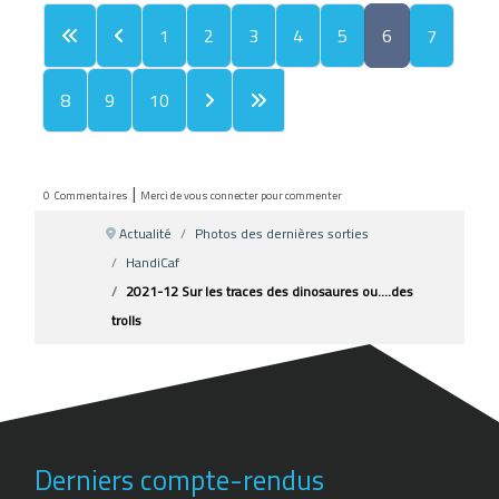
1
2
3
4
5
6
7
8
9
10
|
0
Commentaires
Merci de vous connecter pour commenter
Actualité
Photos des dernières sorties
HandiCaf
2021-12 Sur les traces des dinosaures ou….des
trolls
Derniers compte-rendus