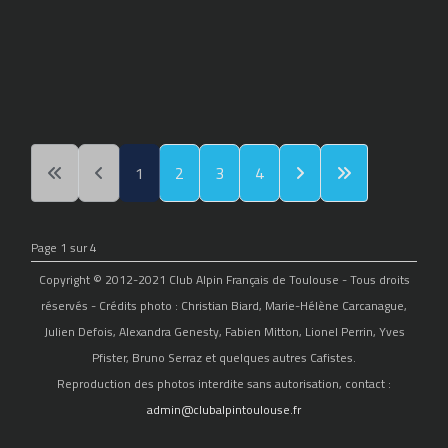
1
2
3
4
Page 1 sur 4
Copyright © 2012-2021 Club Alpin Français de Toulouse - Tous droits
réservés - Crédits photo : Christian Biard, Marie-Hélène Carcanague,
Julien Defois, Alexandra Genesty, Fabien Mitton, Lionel Perrin, Yves
Pfister, Bruno Serraz et quelques autres Cafistes.
Reproduction des photos interdite sans autorisation, contact :
admin@clubalpintoulouse.fr