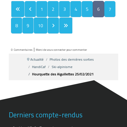
1
2
3
4
5
6
7
8
9
10
|
0
Commentaires
Merci de vous connecter pour commenter
Actualité
Photos des dernières sorties
HandiCaf
Ski-alpinisme
Hourquette des Aiguillettes 25/02/2021
Derniers compte-rendus