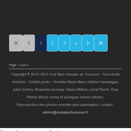
1
2
3
4
Page 1 sur 4
Copyright © 2012-2021 Club Alpin Français de Toulouse - Tous droits
réservés - Crédits photo : Christian Biard, Marie-Hélène Carcanague,
Julien Defois, Alexandra Genesty, Fabien Mitton, Lionel Perrin, Yves
Pfister, Bruno Serraz et quelques autres Cafistes.
Reproduction des photos interdite sans autorisation, contact :
admin@clubalpintoulouse.fr