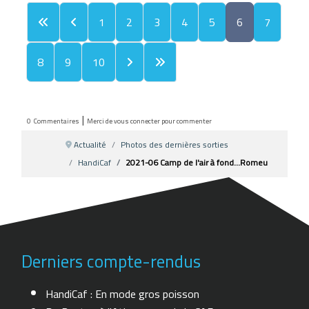
1
2
3
4
5
6
7
8
9
10
|
0
Commentaires
Merci de vous connecter pour commenter
Actualité
Photos des dernières sorties
HandiCaf
2021-06 Camp de l'air à fond...Romeu
Derniers compte-rendus
HandiCaf : En mode gros poisson