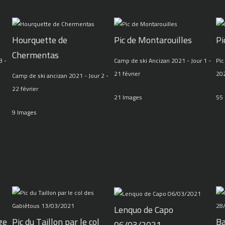
Hourquette de
Pic de Montarouilles
Pi
Chermentas
3 -
Camp de ski Ancizan 2021 - Jour 1 -
Pic
21 février
20
Camp de ski ancizan 2021 - Jour 2 -
22 février
21 Images
55
9 Images
Lenquo de Capo
ge
Pic du Taillon par le col
Ba
06/03/2021