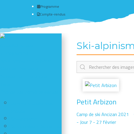
Programme
Compte-rendus
Ski-alpinis
Actualité du club
# Programme
Nous connaître - Adhérer
Séances d'escalade
Newsletter - Facebook -
Insta
Photos des dernières sorties
Petit Arbizon
Comment publier vos
photos
Camp de ski Ancizan 2021
Ski-alpinisme
- Jour 7 - 27 février
Randonnées / Raquettes