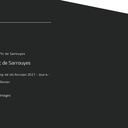
c de Sarrouyes
p de ski Ancizan 2021 - Jour 4 -
février
 Images