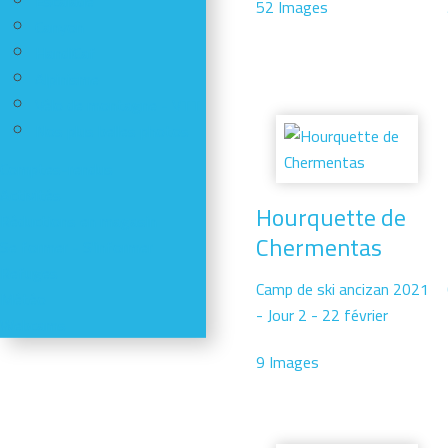
Escalade
52 Images
Canyon
HandiCaf
Alpinisme
Vélo de montagne - VTT
Nos plus belles photos
Comptes-rendus
Activités
Hourquette de
Réductions en magasin
Chermentas
Se former - S'informer
Refuges
Camp de ski ancizan 2021
Météo
- Jour 2 - 22 février
Webcams
9 Images