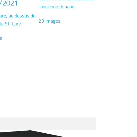
/2021
l'ancienne douane
Aure, au dessus du
23 Images
de St-Lary
s