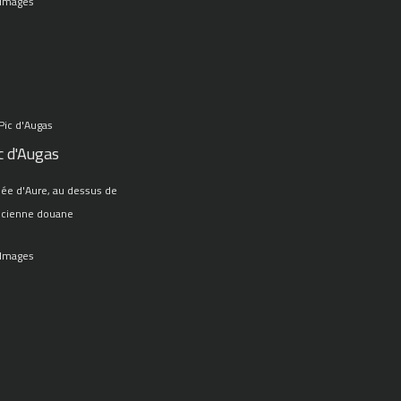
 Images
c d'Augas
lée d'Aure, au dessus de
ncienne douane
 Images