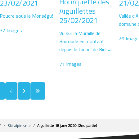
Hourquette des
23/02/2021
21/02
Aiguillettes
Poudre sous le Monségu!
Vallée d'
25/02/2021
domaine 
32 Images
Vu sur la Muraille de
29 Image
Barroude en montant
depuis le tunnel de Bielsa
71 Images
3
4
T
Ski-alpinisme
Aiguillette 18 janv 2020 (2nd partie)