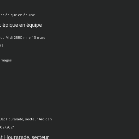
c épique en équipe
 du Midi 2880 m le 13 mars
21
 Images
t Hourarade, secteur