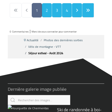
1
2
3
4
|
0
Commentaires
Merci de vous connecter pour commenter
Actualité
Photos des dernières sorties
Vélo de montagne - VTT
Séjour estival - Août 2024
Dernière galerie image publiée
Ski de randonnée à boi-