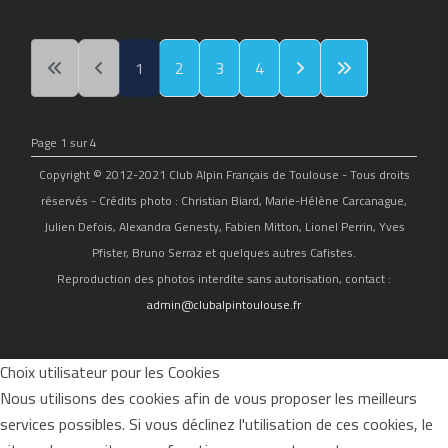
1
2
3
4
Page 1 sur 4
Copyright © 2012-2021 Club Alpin Français de Toulouse - Tous droits
réservés - Crédits photo : Christian Biard, Marie-Hélène Carcanague,
Julien Defois, Alexandra Genesty, Fabien Mitton, Lionel Perrin, Yves
Pfister, Bruno Serraz et quelques autres Cafistes.
Reproduction des photos interdite sans autorisation, contact :
admin@clubalpintoulouse.fr
Choix utilisateur pour les Cookies
Nous utilisons des cookies afin de vous proposer les meilleurs
services possibles. Si vous déclinez l'utilisation de ces cookies, le