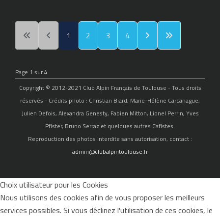
1
2
3
4
Page 1 sur 4
Copyright © 2012-2021 Club Alpin Français de Toulouse - Tous droits
réservés - Crédits photo : Christian Biard, Marie-Hélène Carcanague,
Julien Defois, Alexandra Genesty, Fabien Mitton, Lionel Perrin, Yves
Pfister, Bruno Serraz et quelques autres Cafistes.
Reproduction des photos interdite sans autorisation, contact :
admin@clubalpintoulouse.fr
Choix utilisateur pour les Cookies
Nous utilisons des cookies afin de vous proposer les meilleurs
services possibles. Si vous déclinez l'utilisation de ces cookies, le