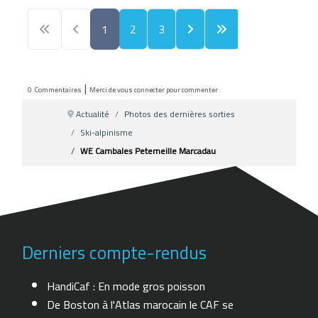
1
2
3
|
0
Commentaires
Merci de vous connecter pour commenter
Actualité
Photos des dernières sorties
Ski-alpinisme
WE Cambales Peterneille Marcadau
Derniers compte-rendus
HandiCaf : En mode gros poisson
De Boston à l'Atlas marocain le CAF se