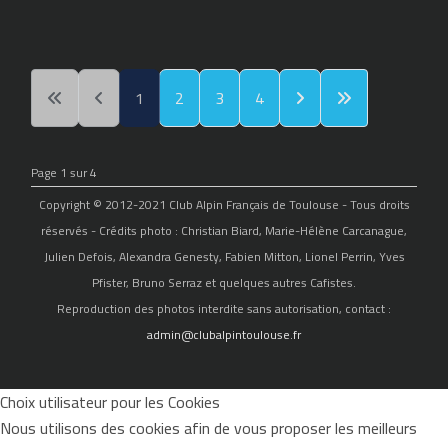
1
2
3
4
Page 1 sur 4
Copyright © 2012-2021 Club Alpin Français de Toulouse - Tous droits
réservés - Crédits photo : Christian Biard, Marie-Hélène Carcanague,
Julien Defois, Alexandra Genesty, Fabien Mitton, Lionel Perrin, Yves
Pfister, Bruno Serraz et quelques autres Cafistes.
Reproduction des photos interdite sans autorisation, contact :
admin@clubalpintoulouse.fr
Choix utilisateur pour les Cookies
Nous utilisons des cookies afin de vous proposer les meilleurs