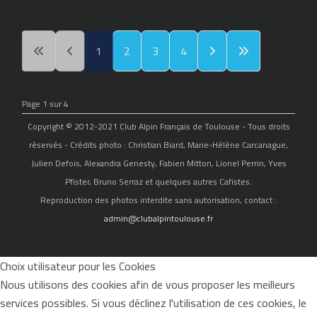
1
2
3
4
Page 1 sur 4
Copyright © 2012-2021 Club Alpin Français de Toulouse - Tous droits
réservés - Crédits photo : Christian Biard, Marie-Hélène Carcanague,
Julien Defois, Alexandra Genesty, Fabien Mitton, Lionel Perrin, Yves
Pfister, Bruno Serraz et quelques autres Cafistes.
Reproduction des photos interdite sans autorisation, contact :
admin@clubalpintoulouse.fr
Choix utilisateur pour les Cookies
Nous utilisons des cookies afin de vous proposer les meilleurs
services possibles. Si vous déclinez l'utilisation de ces cookies, le