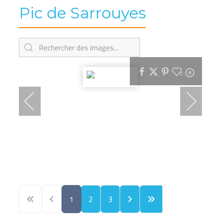
Pic de Sarrouyes
0
1
2
3