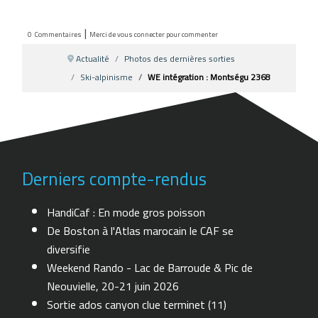
|
0
Commentaires
Merci de vous connecter pour commenter
Actualité
Photos des dernières sorties
Ski-alpinisme
WE intégration : Montségu 2368
Derniers compte-rendus
HandiCaf : En mode gros poisson
De Boston à l'Atlas marocain le CAF se
diversifie
Weekend Rando - Lac de Barroude & Pic de
Neouvielle, 20-21 juin 2026
Sortie ados canyon clue terminet (11)