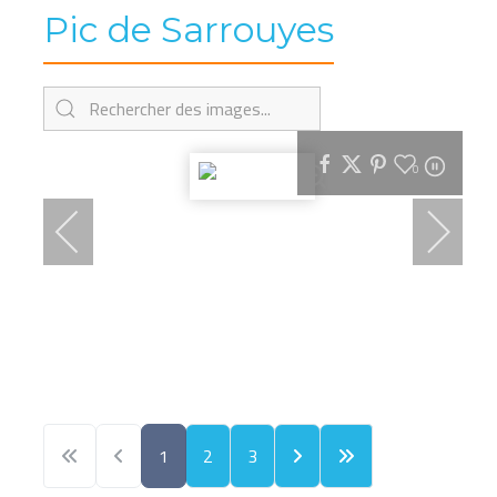
Pic de Sarrouyes
0
1
2
3