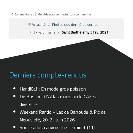
|
0
Commentaires
Merci de vous connecter pour commenter
Actualité
Photos des dernières sorties
Ski-alpinisme
Saint Barthélémy 3 fev. 2021
Derniers compte-rendus
HandiCaf : En mode gros poisson
De Boston à l'Atlas marocain le CAF se
diversifie
Weekend Rando - Lac de Barroude & Pic de
Neouvielle, 20-21 juin 2026
Sortie ados canyon clue terminet (11)