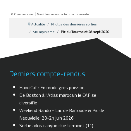
|
0
Commentaires
Merci de vous connecter pour commenter
Actualité
Photos des dernières sorties
Ski-alpinisme
Pic du Tourmalet 28 sept 2020
Derniers compte-rendus
HandiCaf : En mode gros poisson
De Boston à l'Atlas marocain le CAF se
diversifie
Weekend Rando - Lac de Barroude & Pic de
Neouvielle, 20-21 juin 2026
Sortie ados canyon clue terminet (11)