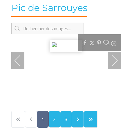
Pic de Sarrouyes
0
1
2
3