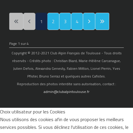
1
2
3
4
Page 1 sur 4
Copyright © 2012-2021 Club Alpin Français de Toulouse - Tous droits
réservés - Crédits photo : Christian Biard, Marie-Hélène Carcanague,
Julien Defois, Alexandra Genesty, Fabien Mitton, Lionel Perrin, Yves
Pfister, Bruno Serraz et quelques autres Cafistes.
Reproduction des photos interdite sans autorisation, contact :
admin@clubalpintoulouse.fr
Choix utilisateur pour les Cookies
Nous utilisons des cookies afin de vous proposer les meilleurs
services possibles. Si vous déclinez l'utilisation de ces cookies, le