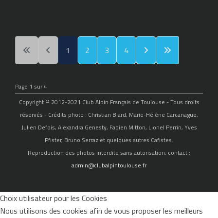
1
2
3
4
Page 1 sur 4
Copyright © 2012-2021 Club Alpin Français de Toulouse - Tous droits
réservés - Crédits photo : Christian Biard, Marie-Hélène Carcanague,
Julien Defois, Alexandra Genesty, Fabien Mitton, Lionel Perrin, Yves
Pfister, Bruno Serraz et quelques autres Cafistes.
Reproduction des photos interdite sans autorisation, contact :
admin@clubalpintoulouse.fr
Choix utilisateur pour les Cookies
Nous utilisons des cookies afin de vous proposer les meilleurs