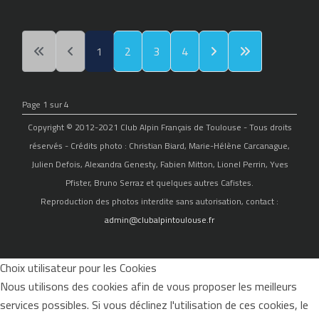
1
2
3
4
Page 1 sur 4
Copyright © 2012-2021 Club Alpin Français de Toulouse - Tous droits
réservés - Crédits photo : Christian Biard, Marie-Hélène Carcanague,
Julien Defois, Alexandra Genesty, Fabien Mitton, Lionel Perrin, Yves
Pfister, Bruno Serraz et quelques autres Cafistes.
Reproduction des photos interdite sans autorisation, contact :
admin@clubalpintoulouse.fr
Choix utilisateur pour les Cookies
Nous utilisons des cookies afin de vous proposer les meilleurs
services possibles. Si vous déclinez l'utilisation de ces cookies, le