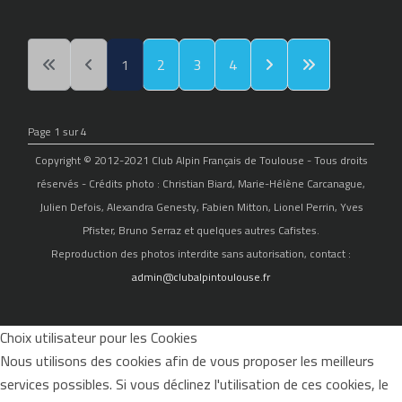
1
2
3
4
Page 1 sur 4
Copyright © 2012-2021 Club Alpin Français de Toulouse - Tous droits
réservés - Crédits photo : Christian Biard, Marie-Hélène Carcanague,
Julien Defois, Alexandra Genesty, Fabien Mitton, Lionel Perrin, Yves
Pfister, Bruno Serraz et quelques autres Cafistes.
Reproduction des photos interdite sans autorisation, contact :
admin@clubalpintoulouse.fr
Choix utilisateur pour les Cookies
Nous utilisons des cookies afin de vous proposer les meilleurs
services possibles. Si vous déclinez l'utilisation de ces cookies, le