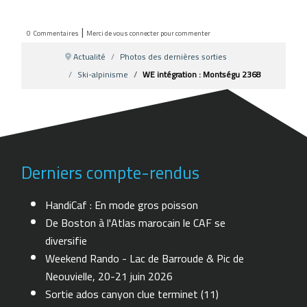
|
0
Commentaires
Merci de vous connecter pour commenter
Actualité
Photos des dernières sorties
Ski-alpinisme
WE intégration : Montségu 2368
Derniers compte-rendus
HandiCaf : En mode gros poisson
De Boston à l'Atlas marocain le CAF se
diversifie
Weekend Rando - Lac de Barroude & Pic de
Neouvielle, 20-21 juin 2026
Sortie ados canyon clue terminet (11)