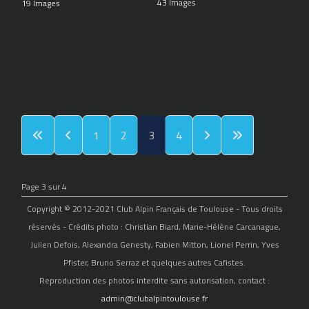
43 Images
19 Images
1
2
3
4
Page 3 sur 4
Copyright © 2012-2021 Club Alpin Français de Toulouse - Tous droits
réservés - Crédits photo : Christian Biard, Marie-Hélène Carcanague,
Julien Defois, Alexandra Genesty, Fabien Mitton, Lionel Perrin, Yves
Pfister, Bruno Serraz et quelques autres Cafistes.
Reproduction des photos interdite sans autorisation, contact :
admin@clubalpintoulouse.fr