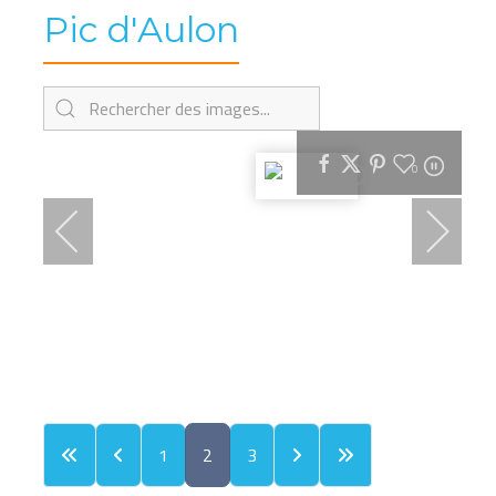
Pic d'Aulon
0
1
2
3