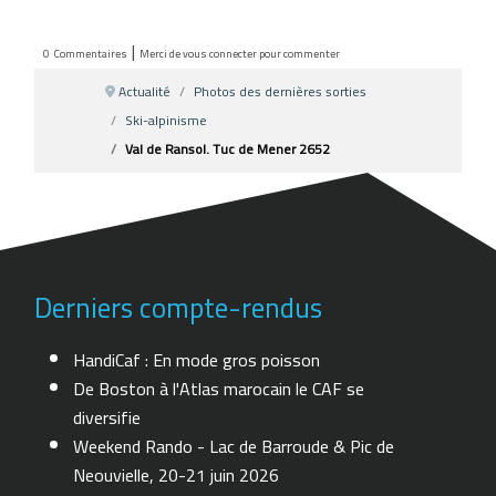
|
0
Commentaires
Merci de vous connecter pour commenter
Actualité
Photos des dernières sorties
Ski-alpinisme
Val de Ransol. Tuc de Mener 2652
Derniers compte-rendus
HandiCaf : En mode gros poisson
De Boston à l'Atlas marocain le CAF se
diversifie
Weekend Rando - Lac de Barroude & Pic de
Neouvielle, 20-21 juin 2026