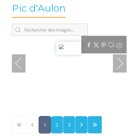
Pic d'Aulon
0
1
2
3