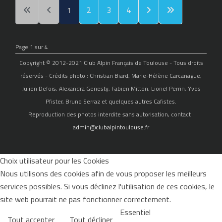
1
2
3
4
Page 1 sur 4
Copyright © 2012-2021 Club Alpin Français de Toulouse - Tous droits
réservés - Crédits photo : Christian Biard, Marie-Hélène Carcanague,
Julien Defois, Alexandra Genesty, Fabien Mitton, Lionel Perrin, Yves
Pfister, Bruno Serraz et quelques autres Cafistes.
Reproduction des photos interdite sans autorisation, contact :
admin@clubalpintoulouse.fr
Choix utilisateur pour les Cookies
Nous utilisons des cookies afin de vous proposer les meilleurs
services possibles. Si vous déclinez l'utilisation de ces cookies, le
site web pourrait ne pas fonctionner correctement.
Essentiel
Tout accepter
Tout décliner