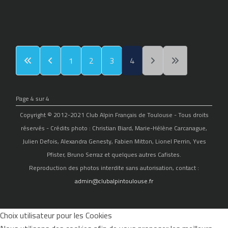
1
2
3
4
Page 4 sur 4
Copyright © 2012-2021 Club Alpin Français de Toulouse - Tous droits
réservés - Crédits photo : Christian Biard, Marie-Hélène Carcanague,
Julien Defois, Alexandra Genesty, Fabien Mitton, Lionel Perrin, Yves
Pfister, Bruno Serraz et quelques autres Cafistes.
Reproduction des photos interdite sans autorisation, contact :
admin@clubalpintoulouse.fr
Choix utilisateur pour les Cookies