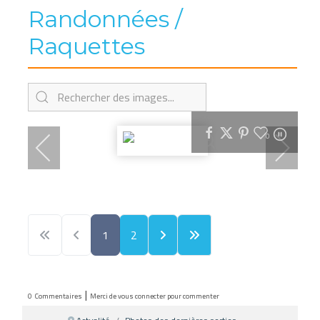
Randonnées /
Raquettes
0
1
2
|
0
Commentaires
Merci de vous connecter pour commenter