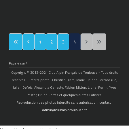
1
2
3
4
Page 4 sur 4
Copyright © 2012-2021 Club Alpin Français de Toulouse - Tous droits
réservés - Crédits photo : Christian Biard, Marie-Hélène Carcanague,
Julien Defois, Alexandra Genesty, Fabien Mitton, Lionel Perrin, Yves
Pfister, Bruno Serraz et quelques autres Cafistes.
Reproduction des photos interdite sans autorisation, contact :
admin@clubalpintoulouse.fr