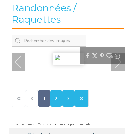
Randonnées /
Raquettes
0
1
2
|
0
Commentaires
Merci de vous connecter pour commenter