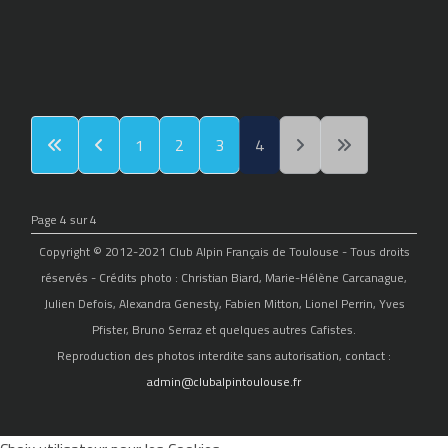
1
2
3
4
Page 4 sur 4
Copyright © 2012-2021 Club Alpin Français de Toulouse - Tous droits
réservés - Crédits photo : Christian Biard, Marie-Hélène Carcanague,
Julien Defois, Alexandra Genesty, Fabien Mitton, Lionel Perrin, Yves
Pfister, Bruno Serraz et quelques autres Cafistes.
Reproduction des photos interdite sans autorisation, contact :
admin@clubalpintoulouse.fr