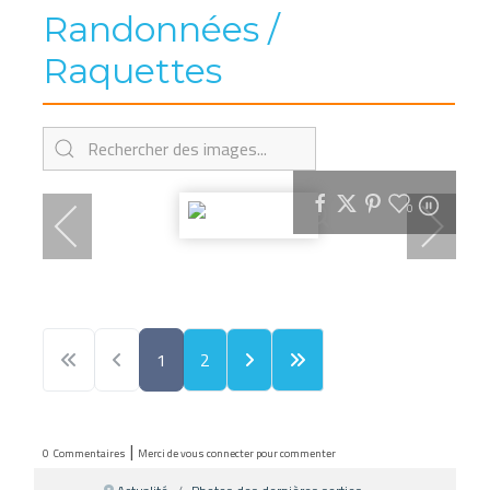
Randonnées /
Raquettes
0
1
2
|
0
Commentaires
Merci de vous connecter pour commenter