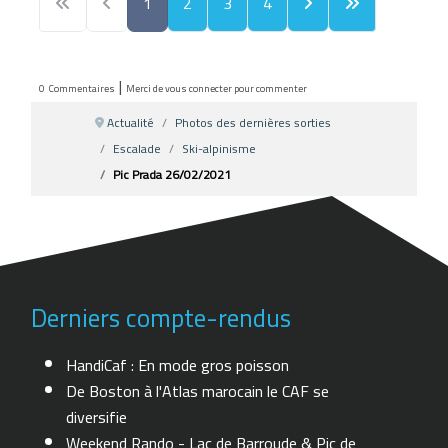
1
2
3
4
|
0
Commentaires
Merci de vous connecter pour commenter
Actualité
Photos des dernières sorties
Escalade
Ski-alpinisme
Pic Prada 26/02/2021
Derniers compte-rendus
HandiCaf : En mode gros poisson
De Boston à l'Atlas marocain le CAF se
diversifie
Weekend Rando - Lac de Barroude & Pic de