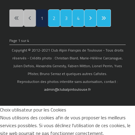
1
2
3
4
Page 1 sur 4
Copyright © 2012-2021 Club Alpin Français de Toulouse - Tous droits
réservés - Crédits photo : Christian Biard, Marie-Hélène Carcanague,
Julien Defois, Alexandra Genesty, Fabien Mitton, Lionel Perrin, Yves
Pfister, Bruno Serraz et quelques autres Cafistes.
Reproduction des photos interdite sans autorisation, contact :
admin@clubalpintoulouse.fr
Choix utilisateur pour les Cookies
Nous utilisons des cookies afin de vous proposer les meilleurs
services possibles. Si vous déclinez l'utilisation de ces cookies, le
site web pourrait ne pas fonctionner correctement.