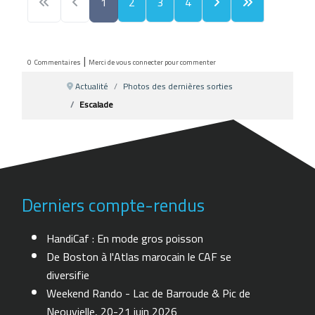
1
2
3
4
|
0
Commentaires
Merci de vous connecter pour commenter
Actualité
Photos des dernières sorties
Escalade
Derniers compte-rendus
HandiCaf : En mode gros poisson
De Boston à l'Atlas marocain le CAF se
diversifie
Weekend Rando - Lac de Barroude & Pic de
Neouvielle, 20-21 juin 2026