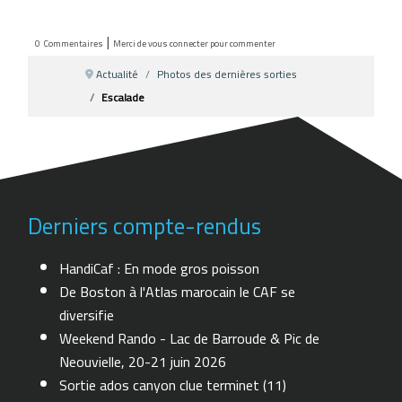
|
0
Commentaires
Merci de vous connecter pour commenter
Actualité
Photos des dernières sorties
Escalade
Derniers compte-rendus
HandiCaf : En mode gros poisson
De Boston à l'Atlas marocain le CAF se
diversifie
Weekend Rando - Lac de Barroude & Pic de
Neouvielle, 20-21 juin 2026
Sortie ados canyon clue terminet (11)