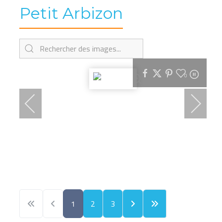
Petit Arbizon
0
1
2
3