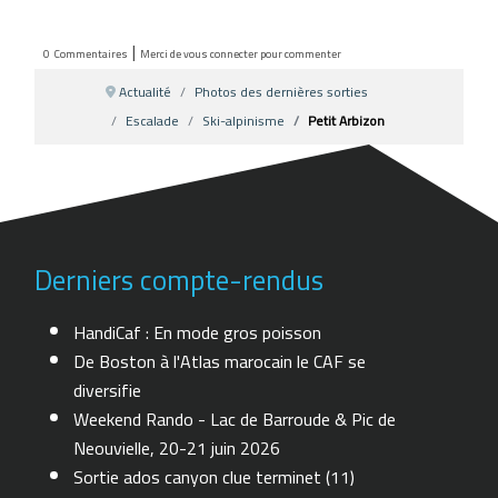
|
0
Commentaires
Merci de vous connecter pour commenter
Actualité
Photos des dernières sorties
Escalade
Ski-alpinisme
Petit Arbizon
Derniers compte-rendus
HandiCaf : En mode gros poisson
De Boston à l'Atlas marocain le CAF se
diversifie
Weekend Rando - Lac de Barroude & Pic de
Neouvielle, 20-21 juin 2026
Sortie ados canyon clue terminet (11)