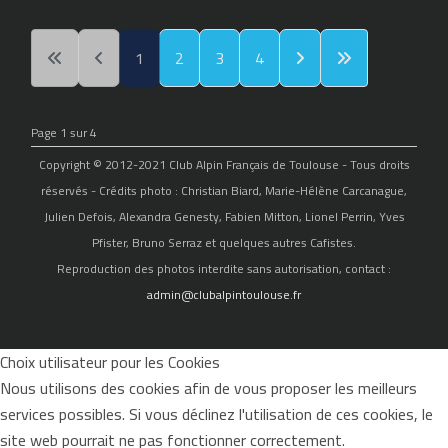
1
2
3
4
Page 1 sur 4
Copyright © 2012-2021 Club Alpin Français de Toulouse - Tous droits
réservés - Crédits photo : Christian Biard, Marie-Hélène Carcanague,
Julien Defois, Alexandra Genesty, Fabien Mitton, Lionel Perrin, Yves
Pfister, Bruno Serraz et quelques autres Cafistes.
Reproduction des photos interdite sans autorisation, contact :
admin@clubalpintoulouse.fr
Choix utilisateur pour les Cookies
Nous utilisons des cookies afin de vous proposer les meilleurs
services possibles. Si vous déclinez l'utilisation de ces cookies, le
site web pourrait ne pas fonctionner correctement.