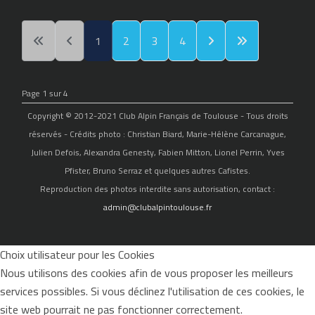
1
2
3
4
Page 1 sur 4
Copyright © 2012-2021 Club Alpin Français de Toulouse - Tous droits
réservés - Crédits photo : Christian Biard, Marie-Hélène Carcanague,
Julien Defois, Alexandra Genesty, Fabien Mitton, Lionel Perrin, Yves
Pfister, Bruno Serraz et quelques autres Cafistes.
Reproduction des photos interdite sans autorisation, contact :
admin@clubalpintoulouse.fr
Choix utilisateur pour les Cookies
Nous utilisons des cookies afin de vous proposer les meilleurs
services possibles. Si vous déclinez l'utilisation de ces cookies, le
site web pourrait ne pas fonctionner correctement.