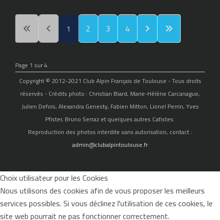
1
2
3
4
Page 1 sur 4
Copyright © 2012-2021 Club Alpin Français de Toulouse - Tous droits
réservés - Crédits photo : Christian Biard, Marie-Hélène Carcanague,
Julien Defois, Alexandra Genesty, Fabien Mitton, Lionel Perrin, Yves
Pfister, Bruno Serraz et quelques autres Cafistes.
Reproduction des photos interdite sans autorisation, contact :
admin@clubalpintoulouse.fr
Choix utilisateur pour les Cookies
Nous utilisons des cookies afin de vous proposer les meilleurs
services possibles. Si vous déclinez l'utilisation de ces cookies, le
site web pourrait ne pas fonctionner correctement.