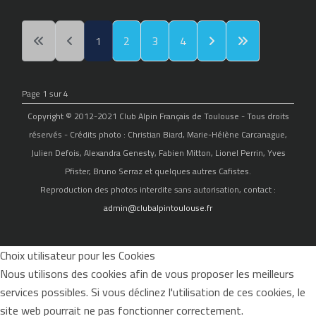
1
2
3
4
Page 1 sur 4
Copyright © 2012-2021 Club Alpin Français de Toulouse - Tous droits
réservés - Crédits photo : Christian Biard, Marie-Hélène Carcanague,
Julien Defois, Alexandra Genesty, Fabien Mitton, Lionel Perrin, Yves
Pfister, Bruno Serraz et quelques autres Cafistes.
Reproduction des photos interdite sans autorisation, contact :
admin@clubalpintoulouse.fr
Choix utilisateur pour les Cookies
Nous utilisons des cookies afin de vous proposer les meilleurs
services possibles. Si vous déclinez l'utilisation de ces cookies, le
site web pourrait ne pas fonctionner correctement.