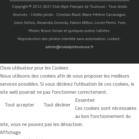
Copyright © 2012-2021 Club Alpin Français de Toulouse - Tous droits
réservés - Crédits photo : Christian Biard, Marie-Hélène Carcanague,
Julien Defois, Alexandra Genesty, Fabien Mitton, Lionel Perrin, Yves
Pfister, Bruno Serraz et quelques autres Cafistes.
Reproduction des photos interdite sans autorisation, contact :
admin@clubalpintoulouse.fr
Choix utilisateur pour les Cookies
Nous utilisons des cookies afin de vous proposer les meilleurs
services possibles. Si vous déclinez l'utilisation de ces cookies, le
site web pourrait ne pas fonctionner correctement.
Essentiel
Tout accepter
Tout décliner
Ces cookies sont nécessaires
au bon fonctionnement du
site, vous ne pouvez pas les désactiver.
Affichage