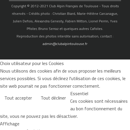
Copyright © 2012-2021 Club Alpin Français de Toulouse - Tous droits
réservés - Crédits photo : Christian Biard, Marie-Hélène Carcanague,
Julien Defois, Alexandra Genesty, Fabien Mitton, Lionel Perrin, Yves
Pfister, Bruno Serraz et quelques autres Cafistes.
Reproduction des photos interdite sans autorisation, contact :
admin@clubalpintoulouse.fr
Choix utilisateur pour les Cookies
Nous utilisons des cookies afin de vous proposer les meilleurs
services possibles. Si vous déclinez l'utilisation de ces cookies, le
site web pourrait ne pas fonctionner correctement.
Essentiel
Tout accepter
Tout décliner
Ces cookies sont nécessaires
au bon fonctionnement du
site, vous ne pouvez pas les désactiver.
Affichage