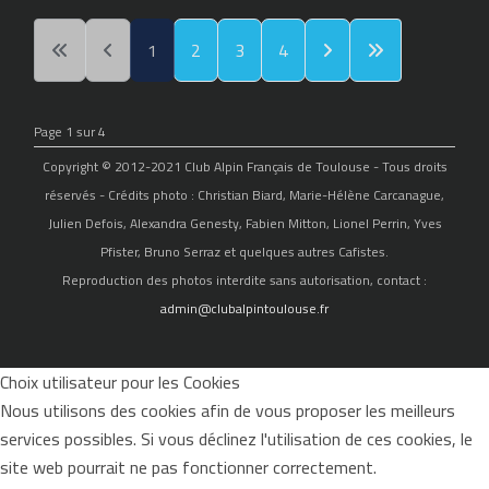
1
2
3
4
Page 1 sur 4
Copyright © 2012-2021 Club Alpin Français de Toulouse - Tous droits
réservés - Crédits photo : Christian Biard, Marie-Hélène Carcanague,
Julien Defois, Alexandra Genesty, Fabien Mitton, Lionel Perrin, Yves
Pfister, Bruno Serraz et quelques autres Cafistes.
Reproduction des photos interdite sans autorisation, contact :
admin@clubalpintoulouse.fr
Choix utilisateur pour les Cookies
Nous utilisons des cookies afin de vous proposer les meilleurs
services possibles. Si vous déclinez l'utilisation de ces cookies, le
site web pourrait ne pas fonctionner correctement.