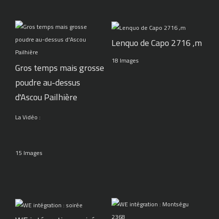
Lenquo de Capo 2716 ,m
18 Images
Gros temps mais grosse
poudre au-dessus
d'Ascou Pailhière
La Vidéo :
15 Images