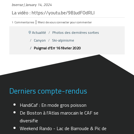
bserraz
|
January 14, 2024
La vidéo : https://youtu.be/9BJudFOdRLI
|
1
Commentaires
Merci de vous connecter pour commenter
Actualité
Photos des dernières sorties
Canyon
Ski-alpinisme
Puigmal d'Err 16 février 2020
Derniers compte-rendus
HandiCaf : En mode gros poisson
De Boston à l'Atlas marocain le CAF se
diversifie
Weekend Rando - Lac de Barroude & Pic de