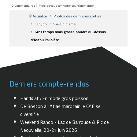
|
0
Commentaires
Merci de vous connecter pour commenter
Actualité
Photos des dernières sorties
Canyon
Ski-alpinisme
Gros temps mais grosse poudre au-dessus
d'Ascou Pailhière
Derniers compte-rendus
HandiCaf : En mode gros poisson
De Boston à l'Atlas marocain le CAF se
diversifie
Weekend Rando - Lac de Barroude & Pic de
Neouvielle, 20-21 juin 2026