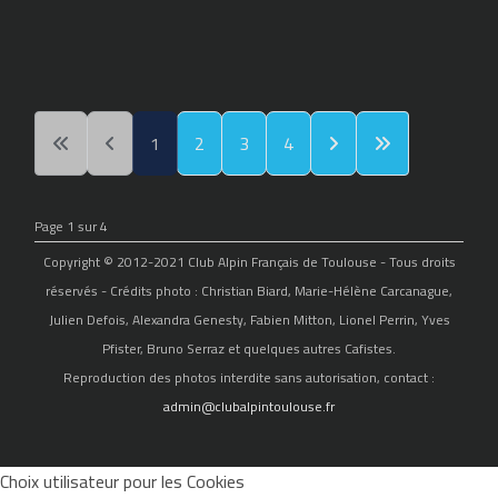
1
2
3
4
Page 1 sur 4
Copyright © 2012-2021 Club Alpin Français de Toulouse - Tous droits
réservés - Crédits photo : Christian Biard, Marie-Hélène Carcanague,
Julien Defois, Alexandra Genesty, Fabien Mitton, Lionel Perrin, Yves
Pfister, Bruno Serraz et quelques autres Cafistes.
Reproduction des photos interdite sans autorisation, contact :
admin@clubalpintoulouse.fr
Choix utilisateur pour les Cookies