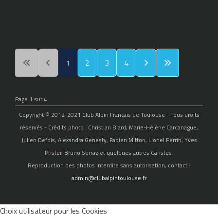
1
2
3
4
Page 1 sur 4
Copyright © 2012-2021 Club Alpin Français de Toulouse - Tous droits
réservés - Crédits photo : Christian Biard, Marie-Hélène Carcanague,
Julien Defois, Alexandra Genesty, Fabien Mitton, Lionel Perrin, Yves
Pfister, Bruno Serraz et quelques autres Cafistes.
Reproduction des photos interdite sans autorisation, contact :
admin@clubalpintoulouse.fr
Choix utilisateur pour les Cookies