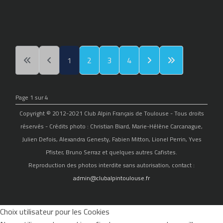
1
2
3
4
Page 1 sur 4
Copyright © 2012-2021 Club Alpin Français de Toulouse - Tous droits
réservés - Crédits photo : Christian Biard, Marie-Hélène Carcanague,
Julien Defois, Alexandra Genesty, Fabien Mitton, Lionel Perrin, Yves
Pfister, Bruno Serraz et quelques autres Cafistes.
Reproduction des photos interdite sans autorisation, contact :
admin@clubalpintoulouse.fr
Choix utilisateur pour les Cookies