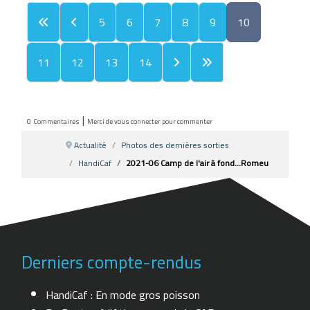
5
6
7
8
9
10
11
12
13
14
|
0
Commentaires
Merci de vous connecter pour commenter
Actualité
Photos des dernières sorties
HandiCaf
2021-06 Camp de l'air à fond...Romeu
Derniers compte-rendus
HandiCaf : En mode gros poisson